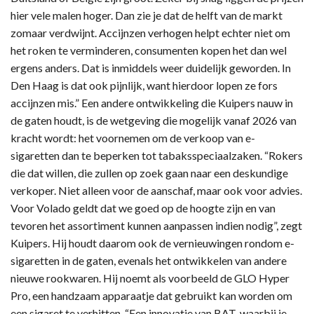
hier vele malen hoger. Dan zie je dat de helft van de markt
zomaar verdwijnt. Accijnzen verhogen helpt echter niet om
het roken te verminderen, consumenten kopen het dan wel
ergens anders. Dat is inmiddels weer duidelijk geworden. In
Den Haag is dat ook pijnlijk, want hierdoor lopen ze fors
accijnzen mis.” Een andere ontwikkeling die Kuipers nauw in
de gaten houdt, is de wetgeving die mogelijk vanaf 2026 van
kracht wordt: het voornemen om de verkoop van e-
sigaretten dan te beperken tot tabaksspeciaalzaken. “Rokers
die dat willen, die zullen op zoek gaan naar een deskundige
verkoper. Niet alleen voor de aanschaf, maar ook voor advies.
Voor Volado geldt dat we goed op de hoogte zijn en van
tevoren het assortiment kunnen aanpassen indien nodig”, zegt
Kuipers. Hij houdt daarom ook de vernieuwingen rondom e-
sigaretten in de gaten, evenals het ontwikkelen van andere
nieuwe rookwaren. Hij noemt als voorbeeld de GLO Hyper
Pro, een handzaam apparaatje dat gebruikt kan worden om
een sigaret te verhitten. “Een innovatie van BAT, waarbij je