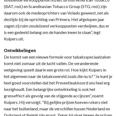
(BAT, red.) en Scandinavian Tobacco Group (STG, red.) zijn
daarom ook de medeoprichters van Volado geweest, net als
destijds bij de oprichting van Primera. Het afgelopen jaar
zagen zij ruim zesduizend verkooppunten verdwijnen, dus er
is een gedeeld belang om de handen ineen te slaan”, legt
Kuipers uit.
Ontwikkelingen
De komst van een nieuwe formule voor tabaksspeciaalzaken
komt niet zomaar uit de lucht vallen. De veranderende
wetgeving speelt daarin een grote rol. Hoe kijkt Kuipers in
het algemeen naar de tabakswereld zoals die nu is? “Je kunt je
heel goed voorstellen dat het Preventieakkoord ons heel erg
bezighoudt. Een belangrijke ontwikkeling is ook het
grenseffect als gevolg van de stijgende accijnzen”, noemt
Kuipers. Hij vervolgt: “Bij gelijke prijzen hoeven rokers niet
naar het buitenland, maar de verschillen tussen Nederland en
Duitsland of België zijn groot. Zeker bij shag liggen de prijzen