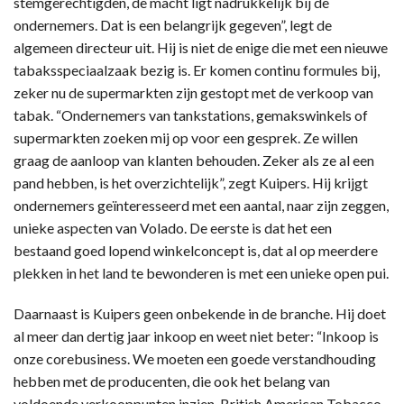
stemgerechtigden, de macht ligt nadrukkelijk bij de
ondernemers. Dat is een belangrijk gegeven”, legt de
algemeen directeur uit. Hij is niet de enige die met een nieuwe
tabaksspeciaalzaak bezig is. Er komen continu formules bij,
zeker nu de supermarkten zijn gestopt met de verkoop van
tabak. “Ondernemers van tankstations, gemakswinkels of
supermarkten zoeken mij op voor een gesprek. Ze willen
graag de aanloop van klanten behouden. Zeker als ze al een
pand hebben, is het overzichtelijk”, zegt Kuipers. Hij krijgt
ondernemers geïnteresseerd met een aantal, naar zijn zeggen,
unieke aspecten van Volado. De eerste is dat het een
bestaand goed lopend winkelconcept is, dat al op meerdere
plekken in het land te bewonderen is met een unieke open pui.
Daarnaast is Kuipers geen onbekende in de branche. Hij doet
al meer dan dertig jaar inkoop en weet niet beter: “Inkoop is
onze corebusiness. We moeten een goede verstandhouding
hebben met de producenten, die ook het belang van
voldoende verkooppunten inzien. British American Tobacco