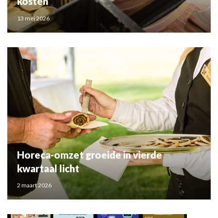
kosten
13 mei 2026
Horeca-omzet groeide in vierde
kwartaal licht
2 maart 2026