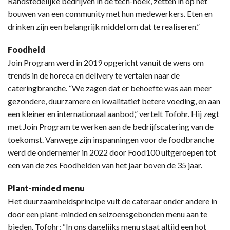
Randstedelijke bedrijven in de tech-hoek, zetten in op het
bouwen van een community met hun medewerkers. Eten en
drinken zijn een belangrijk middel om dat te realiseren.”
Foodheld
Join Program werd in 2019 opgericht vanuit de wens om
trends in de horeca en delivery te vertalen naar de
cateringbranche. “We zagen dat er behoefte was aan meer
gezondere, duurzamere en kwalitatief betere voeding, en aan
een kleiner en internationaal aanbod,” vertelt Tofohr. Hij zegt
met Join Program te werken aan de bedrijfscatering van de
toekomst. Vanwege zijn inspanningen voor de foodbranche
werd de ondernemer in 2022 door Food100 uitgeroepen tot
een van de zes Foodhelden van het jaar boven de 35 jaar.
Plant-minded menu
Het duurzaamheidsprincipe vult de cateraar onder andere in
door een plant-minded en seizoensgebonden menu aan te
bieden. Tofohr: “In ons dagelijks menu staat altijd een hot