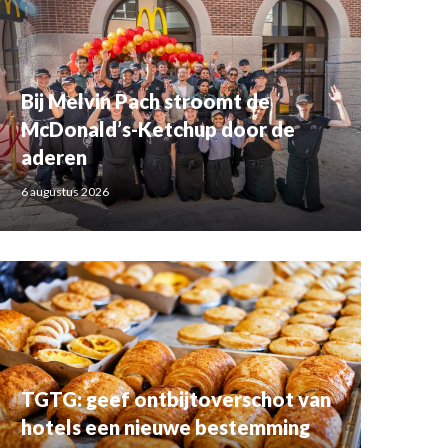
Bij Melvin Pach stroomt de
McDonald’s-Ketchup door de
aderen
6 augustus 2026
TGTG: geef ontbijtoverschot van
hotels een nieuwe bestemming