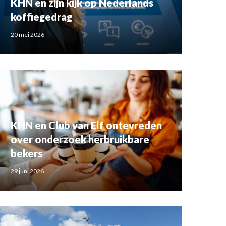
KHN en zijn kijk op Nederlands
koffiegedrag
20 mei 2026
KHN en Club van Elf ontevreden
over onderzoek herbruikbare
bekers
29 juni 2026