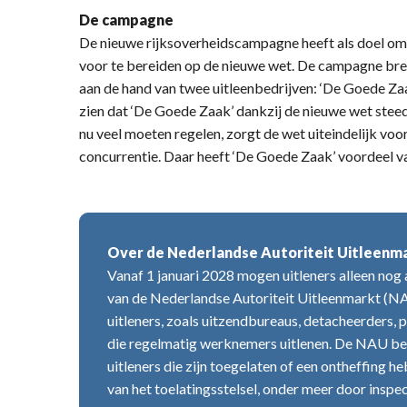
De campagne
De nieuwe rijksoverheidscampagne heeft als doel om u
voor te bereiden op de nieuwe wet. De campagne bren
aan de hand van twee uitleenbedrijven: ‘De Goede Zaa
zien dat ‘De Goede Zaak’ dankzij de nieuwe wet stee
nu veel moeten regelen, zorgt de wet uiteindelijk voor
concurrentie. Daar heeft ‘De Goede Zaak’ voordeel v
Over de Nederlandse Autoriteit Uitleenm
Vanaf 1 januari 2028 mogen uitleners alleen nog 
van de Nederlandse Autoriteit Uitleenmarkt (N
uitleners, zoals uitzendbureaus, detacheerders, 
die regelmatig werknemers uitlenen. De NAU be
uitleners die zijn toegelaten of een ontheffing
van het toelatingsstelsel, onder meer door inspec