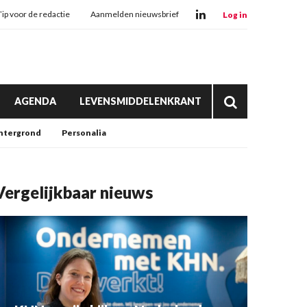
Tip voor de redactie
Aanmelden nieuwsbrief
Log in
AGENDA
LEVENSMIDDELENKRANT
htergrond
Personalia
Vergelijkbaar nieuws