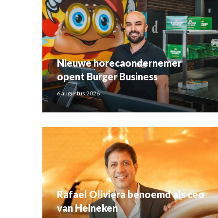
Nieuwe horecaondernemer
opent Burger Business
6 augustus 2026
Rafael Oliviera benoemd als ceo
van Heineken