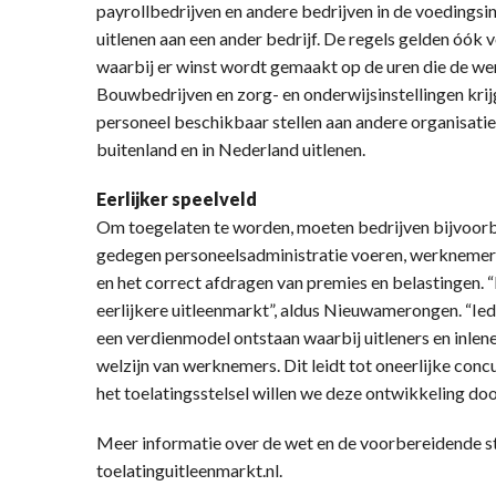
payrollbedrijven en andere bedrijven in de voedingsi
uitlenen aan een ander bedrijf. De regels gelden óók v
waarbij er winst wordt gemaakt op de uren die de we
Bouwbedrijven en zorg- en onderwijsinstellingen kri
personeel beschikbaar stellen aan andere organisaties,
buitenland en in Nederland uitlenen.
Eerlijker speelveld
Om toegelaten te worden, moeten bedrijven bijvoorbee
gedegen personeelsadministratie voeren, werknemer
en het correct afdragen van premies en belastingen. 
eerlijkere uitleenmarkt”, aldus Nieuwamerongen. “Ied
een verdienmodel ontstaan waarbij uitleners en inlen
welzijn van werknemers. Dit leidt tot oneerlijke co
het toelatingsstelsel willen we deze ontwikkeling do
Meer informatie over de wet en de voorbereidende st
toelatinguitleenmarkt.nl.