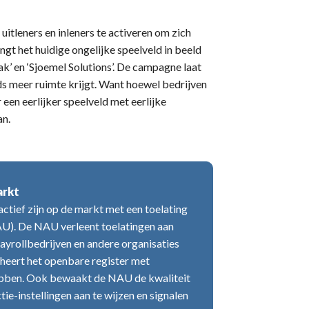
itleners en inleners te activeren om zich
gt het huidige ongelijke speelveld in beeld
k’ en ‘Sjoemel Solutions’. De campagne laat
ds meer ruimte krijgt. Want hoewel bedrijven
 een eerlijker speelveld met eerlijke
an.
arkt
actief zijn op de markt met een toelating
AU). De NAU verleent toelatingen aan
payrollbedrijven en andere organisaties
heert het openbare register met
 hebben. Ook bewaakt de NAU de kwaliteit
tie-instellingen aan te wijzen en signalen