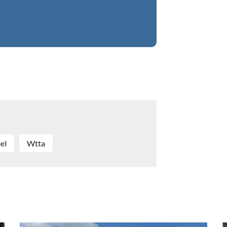
el
Wtta