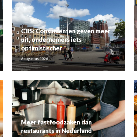
CBS: Consumenten geven meer
uit, ondernemers iets
optimistischer
6 augustus 2026
Meer fastfoodzaken dan
restaurants in Nederland