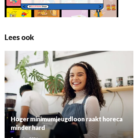
Lees ook
Hoger minimumjeugdloon raakt horeca
minder hard