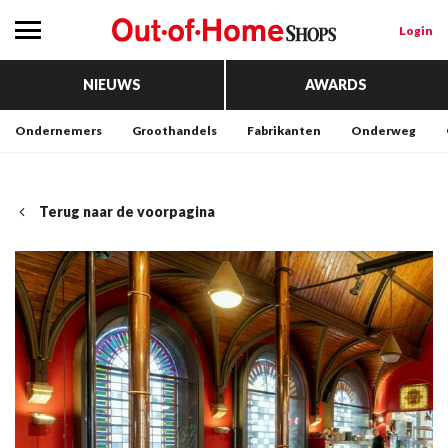
Login
NIEUWS
AWARDS
Ondernemers
Groothandels
Fabrikanten
Onderweg
Terug naar de voorpagina