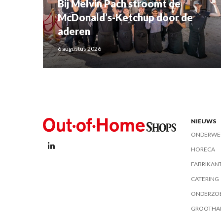
Bij Melvin Pach stroomt de
McDonald’s-Ketchup door de
aderen
6 augustus 2026
NIEUWS
ONDERWE
HORECA
FABRIKAN
CATERING
ONDERZO
GROOTHA