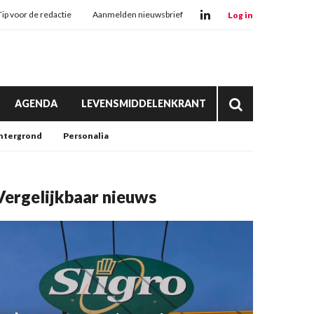
Tip voor de redactie
Aanmelden nieuwsbrief
Log in
AGENDA
LEVENSMIDDELENKRANT
htergrond
Personalia
Vergelijkbaar nieuws