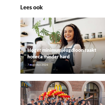
Lees ook
Hoger minimumjeugdloon raakt
horeca minder hard
7 augustus 2026