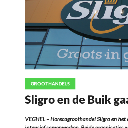
GROOTHANDELS
Sligro en de Buik 
VEGHEL – Horecagroothandel Sligro en het c
intensief samenwerken. Beide organisaties w