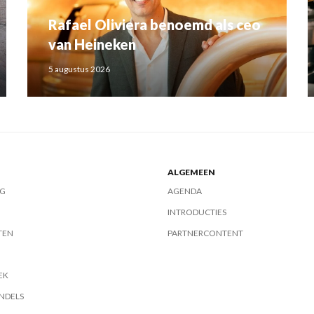
Rafael Oliviera benoemd als ceo
van Heineken
5 augustus 2026
ALGEMEEN
G
AGENDA
INTRODUCTIES
TEN
PARTNERCONTENT
EK
NDELS