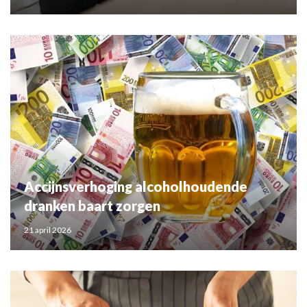
Accijnsverhoging alcoholhoudende
dranken baart zorgen
21 april 2026