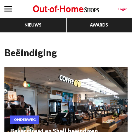
Login
NIEUWS
AWARDS
Beëindiging
ONDERWEG
Bakerstreet en Shell beëindigen