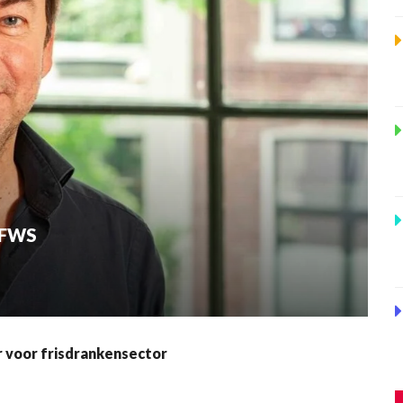
j FWS
r voor frisdrankensector