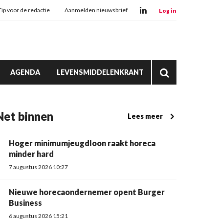
Tip voor de redactie
Aanmelden nieuwsbrief
Log in
AGENDA
LEVENSMIDDELENKRANT
Net binnen
Lees meer
Hoger minimumjeugdloon raakt horeca
minder hard
7 augustus 2026 10:27
Nieuwe horecaondernemer opent Burger
Business
6 augustus 2026 15:21