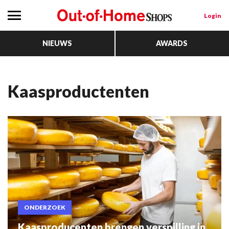
Login
NIEUWS
AWARDS
Kaasproductenten
ONDERZOEK
Kaasproducenten brengen verspilling in