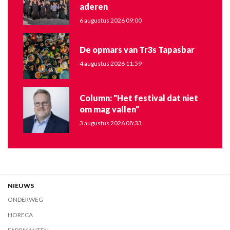
aderen
6 augustus 2026 09:00
De opmars van Tr3s Tapasbar
4 augustus 2026 11:59
Column: "Het festival dat niet
om mag vallen"
3 augustus 2026 08:33
NIEUWS
ONDERWEG
HORECA