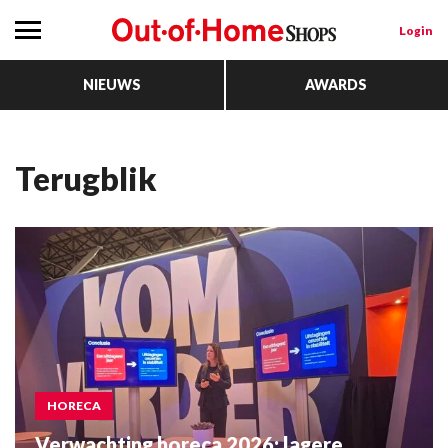
Login
NIEUWS
AWARDS
terugblik
HORECA
Verwachting horeca 2026: lagere