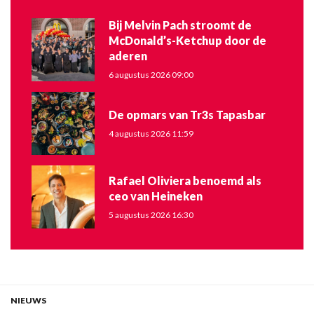
Bij Melvin Pach stroomt de
McDonald’s-Ketchup door de
aderen
6 augustus 2026 09:00
De opmars van Tr3s Tapasbar
4 augustus 2026 11:59
Rafael Oliviera benoemd als
ceo van Heineken
5 augustus 2026 16:30
NIEUWS