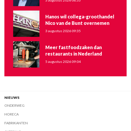
3 augustus 2026 08:33
Hanos wil collega-groothandel
Nico van de Bunt overnemen
3 augustus 2026 09:35
Meer fastfoodzaken dan
restaurants in Nederland
5 augustus 2026 09:04
NIEUWS
ONDERWEG
HORECA
FABRIKANTEN