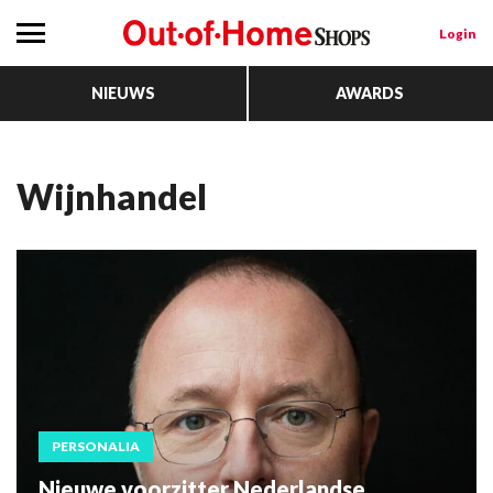
Login
NIEUWS
AWARDS
wijnhandel
PERSONALIA
Nieuwe voorzitter Nederlandse