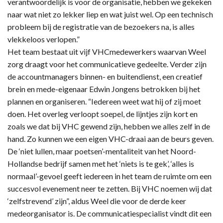
verantwoordelijk is voor de organisatie, hebben we gekeken
naar wat niet zo lekker liep en wat juist wel. Op een technisch
probleem bij de registratie van de bezoekers na, is alles
vlekkeloos verlopen.”
Het team bestaat uit vijf VHCmedewerkers waarvan Weel
zorg draagt voor het communicatieve gedeelte. Verder zijn
de accountmanagers binnen- en buitendienst, een creatief
brein en mede-eigenaar Edwin Jongens betrokken bij het
plannen en organiseren. “Iedereen weet wat hij of zij moet
doen. Het overleg verloopt soepel, de lijntjes zijn kort en
zoals we dat bij VHC gewend zijn, hebben we alles zelf in de
hand. Zo kunnen we een eigen VHC-draai aan de beurs geven.
De ‘niet lullen, maar poetsen’-mentaliteit van het Noord-
Hollandse bedrijf samen met het ‘niets is te gek’, ‘alles is
normaal’-gevoel geeft iedereen in het team de ruimte om een
succesvol evenement neer te zetten. Bij VHC noemen wij dat
‘zelfstrevend’ zijn”, aldus Weel die voor de derde keer
medeorganisator is. De communicatiespecialist vindt dit een