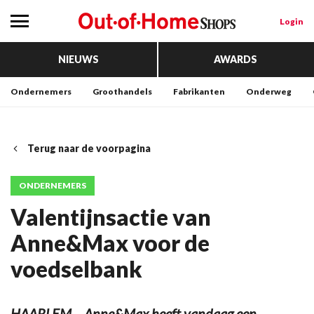
Login
NIEUWS
AWARDS
Ondernemers
Groothandels
Fabrikanten
Onderweg
Terug naar de voorpagina
ONDERNEMERS
Valentijnsactie van
Anne&Max voor de
voedselbank
HAARLEM – Anne&Max heeft vandaag een