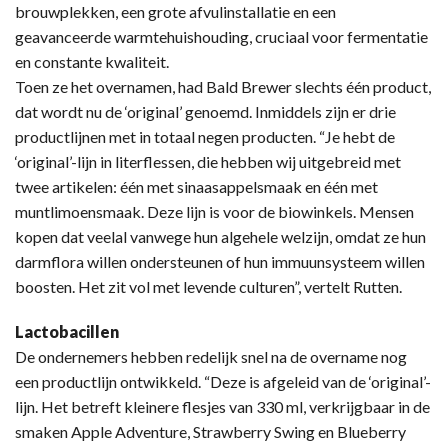
brouwplekken, een grote afvulinstallatie en een
geavanceerde warmtehuishouding, cruciaal voor fermentatie
en constante kwaliteit.
Toen ze het overnamen, had Bald Brewer slechts één product,
dat wordt nu de ‘original’ genoemd. Inmiddels zijn er drie
productlijnen met in totaal negen producten. “Je hebt de
‘original’-lijn in literflessen, die hebben wij uitgebreid met
twee artikelen: één met sinaasappelsmaak en één met
muntlimoensmaak. Deze lijn is voor de biowinkels. Mensen
kopen dat veelal vanwege hun algehele welzijn, omdat ze hun
darmflora willen ondersteunen of hun immuunsysteem willen
boosten. Het zit vol met levende culturen”, vertelt Rutten.
Lactobacillen
De ondernemers hebben redelijk snel na de overname nog
een productlijn ontwikkeld. “Deze is afgeleid van de ‘original’-
lijn. Het betreft kleinere flesjes van 330 ml, verkrijgbaar in de
smaken Apple Adventure, Strawberry Swing en Blueberry