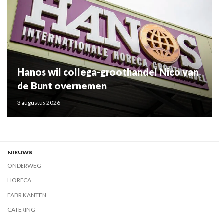
Hanos wil collega-groothandel Nico van
de Bunt overnemen
3 augustus 2026
NIEUWS
ONDERWEG
HORECA
FABRIKANTEN
CATERING