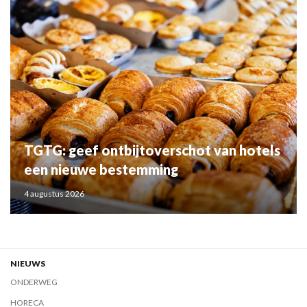
TGTG: geef ontbijtoverschot van hotels
een nieuwe bestemming
4 augustus 2026
NIEUWS
ONDERWEG
HORECA