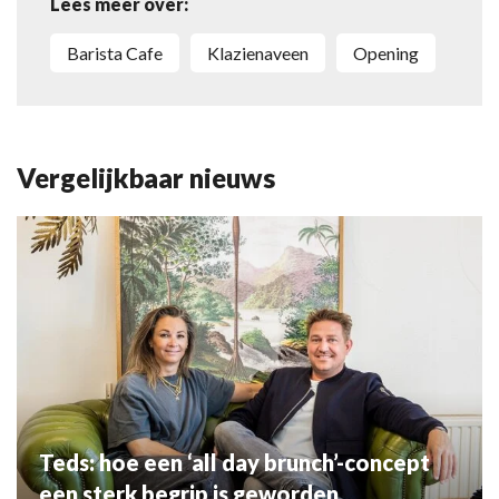
Lees meer over:
Barista Cafe
Klazienaveen
opening
Vergelijkbaar nieuws
Teds: hoe een ‘all day brunch’-concept
een sterk begrip is geworden