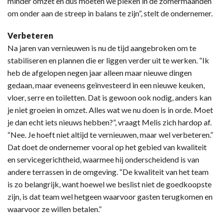
minder omzet en dus moeten we pieken in de zomermaanden
om onder aan de streep in balans te zijn”, stelt de ondernemer.
Verbeteren
Na jaren van vernieuwen is nu de tijd aangebroken om te
stabiliseren en plannen die er liggen verder uit te werken. “Ik
heb de afgelopen negen jaar alleen maar nieuwe dingen
gedaan, maar eveneens geïnvesteerd in een nieuwe keuken,
vloer, serre en toiletten. Dat is gewoon ook nodig, anders kan
je niet groeien in omzet. Alles wat we nu doen is in orde. Moet
je dan echt iets nieuws hebben?”, vraagt Melis zich hardop af.
“Nee. Je hoeft niet altijd te vernieuwen, maar wel verbeteren.”
Dat doet de ondernemer vooral op het gebied van kwaliteit
en servicegerichtheid, waarmee hij onderscheidend is van
andere terrassen in de omgeving. “De kwaliteit van het team
is zo belangrijk, want hoewel we beslist niet de goedkoopste
zijn, is dat team wel hetgeen waarvoor gasten terugkomen en
waarvoor ze willen betalen.”