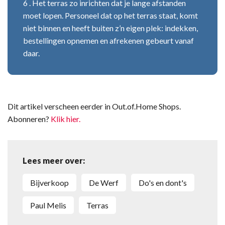
6 . Het terras zo inrichten dat je lange afstanden
moet lopen. Personeel dat op het terras staat, komt
niet binnen en heeft buiten z’n eigen plek: indekken,
bestellingen opnemen en afrekenen gebeurt vanaf
daar.
Dit artikel verscheen eerder in Out.of.Home Shops.
Abonneren?
Klik hier.
Lees meer over:
bijverkoop
De Werf
do's en dont's
Paul Melis
terras