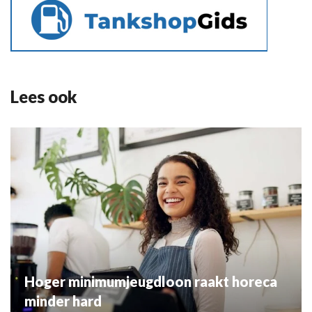
Lees ook
Hoger minimumjeugdloon raakt horeca
minder hard