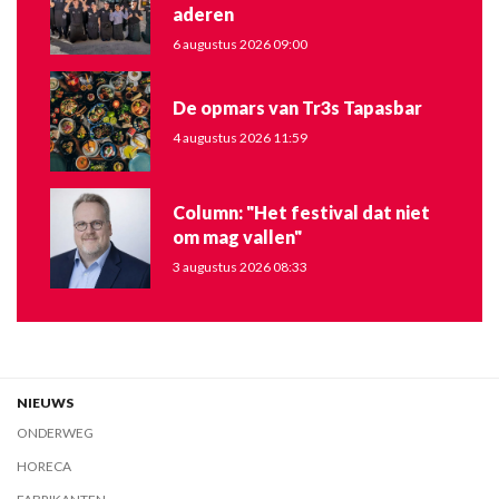
aderen
6 augustus 2026 09:00
De opmars van Tr3s Tapasbar
4 augustus 2026 11:59
Column: "Het festival dat niet
om mag vallen"
3 augustus 2026 08:33
NIEUWS
ONDERWEG
HORECA