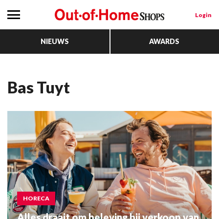
Login
NIEUWS
AWARDS
Bas Tuyt
HORECA
Alles draait om beleving bij verkoop van