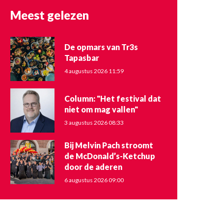
Meest gelezen
De opmars van Tr3s
Tapasbar
4 augustus 2026 11:59
Column: "Het festival dat
niet om mag vallen"
3 augustus 2026 08:33
Bij Melvin Pach stroomt
de McDonald’s-Ketchup
door de aderen
6 augustus 2026 09:00