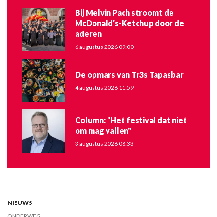
Bij Melvin Pach stroomt de
McDonald’s-Ketchup door de
aderen
6 augustus 2026 09:00
De opmars van Tr3s Tapasbar
4 augustus 2026 11:59
Column: "Het festival dat niet
om mag vallen"
3 augustus 2026 08:33
NIEUWS
ONDERWEG