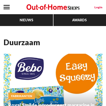
Login
NIEUWS
AWARDS
Duurzaam
FABRIKANTEN
Royal Smilde introduceert margarine in