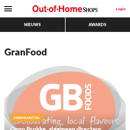
Login
NIEUWS
AWARDS
GranFood
FABRIKANTEN
Onno Brokke, algemeen directeur