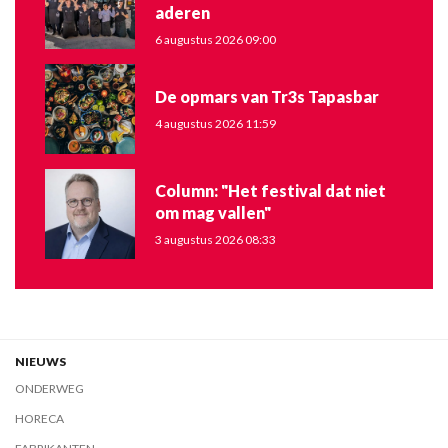
aderen
6 augustus 2026 09:00
De opmars van Tr3s Tapasbar
4 augustus 2026 11:59
Column: "Het festival dat niet
om mag vallen"
3 augustus 2026 08:33
NIEUWS
ONDERWEG
HORECA