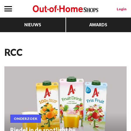
Login
NIEUWS
AWARDS
RCC
ONDERZOEK
Riedel in de spotlight bij