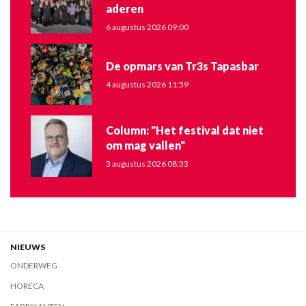
aderen
6 augustus 2026 09:00
De opmars van Tr3s Tapasbar
4 augustus 2026 11:59
Column: "Het festival dat niet
om mag vallen"
3 augustus 2026 08:33
NIEUWS
ONDERWEG
HORECA