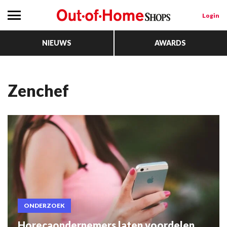
Login
NIEUWS
AWARDS
Zenchef
ONDERZOEK
Horecaondernemers laten voordelen