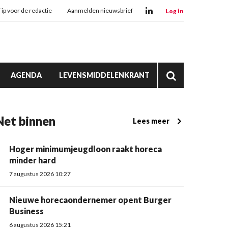
Tip voor de redactie
Aanmelden nieuwsbrief
Log in
AGENDA
LEVENSMIDDELENKRANT
Net binnen
Lees meer
Hoger minimumjeugdloon raakt horeca
minder hard
7 augustus 2026 10:27
Nieuwe horecaondernemer opent Burger
Business
6 augustus 2026 15:21