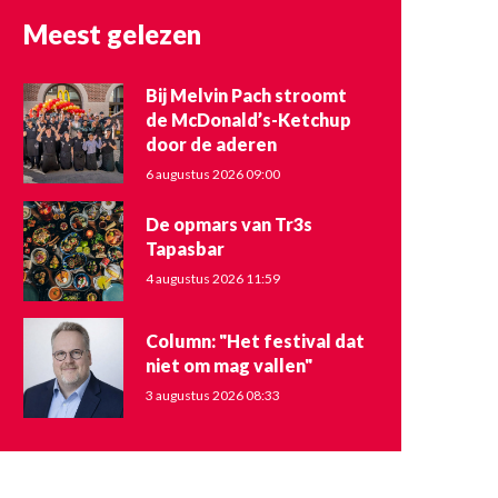
Meest gelezen
Bij Melvin Pach stroomt
de McDonald’s-Ketchup
door de aderen
6 augustus 2026 09:00
De opmars van Tr3s
Tapasbar
4 augustus 2026 11:59
Column: "Het festival dat
niet om mag vallen"
3 augustus 2026 08:33