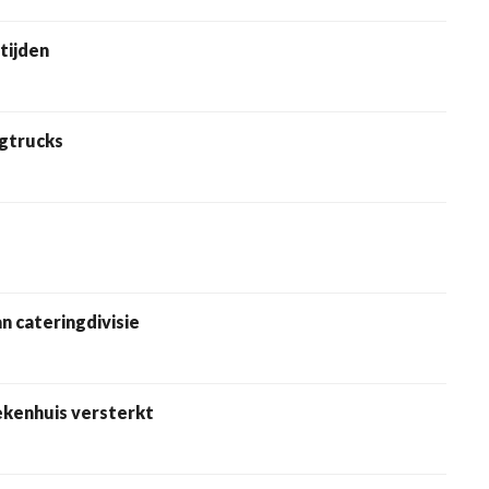
tijden
ngtrucks
n cateringdivisie
kenhuis versterkt