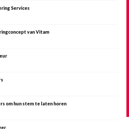
ring Services
ringconcept van Vitam
eur
rs
s om hun stem te laten horen
ver