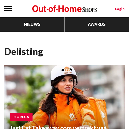
Login
NIEUWS
AWARDS
delisting
HORECA
Just Eat Takeaway.com vertrekt van