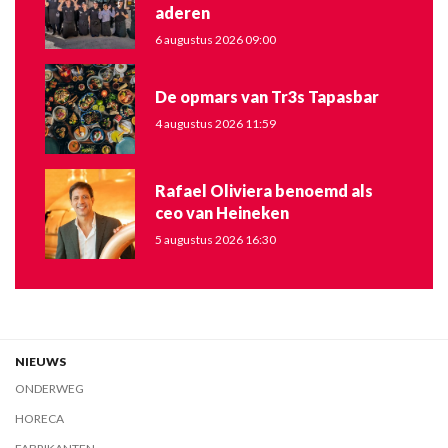
aderen
6 augustus 2026 09:00
De opmars van Tr3s Tapasbar
4 augustus 2026 11:59
Rafael Oliviera benoemd als
ceo van Heineken
5 augustus 2026 16:30
NIEUWS
ONDERWEG
HORECA