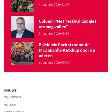
4 augustus 2026 11:59
Column: "Het festival dat niet
om mag vallen"
3 augustus 2026 08:33
Bij Melvin Pach stroomt de
McDonald’s-Ketchup door de
aderen
6 augustus 2026 09:00
NIEUWS
ONDERWEG
HORECA