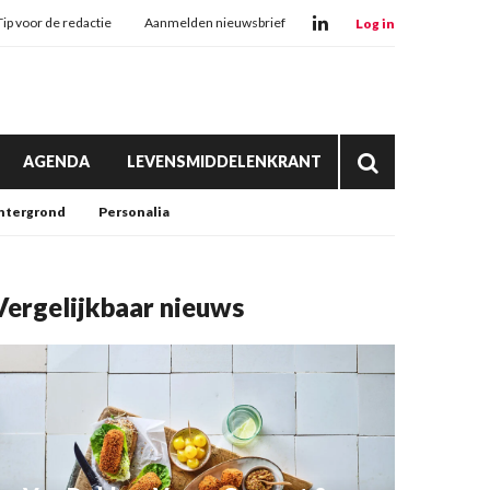
Tip voor de redactie
Aanmelden nieuwsbrief
Log in
AGENDA
LEVENSMIDDELENKRANT
htergrond
Personalia
Vergelijkbaar nieuws