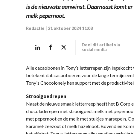
is de nieuwste aanwinst. Daarnaast komt er
melk pepernoot.
Redactie
|
21 oktober 2024 11:08
Deel dit artikel via
social media
Alle cacaobonen in Tony’s letterrepen zijn ingekocht
betekent dat cacaoboeren voor de lange termijn een h
Tony's Chocolonely hen support met de productivitei
Strooigoedrepen
Naast de nieuwe smaak letterreep heeft het B Corp en
chocoladerepen met strooigoed: melk met pepernoot 
met pepernoot en de melk met stukjes marsepein. Ook
karamel-zeezout of melk hazelnoot. Bovendien komen
het alfabet. Tony’s letterrepen zijn vanaf nu verkrijg