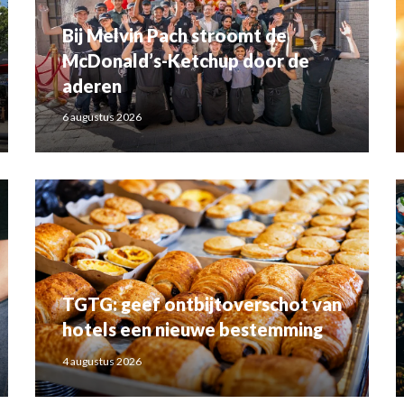
Bij Melvin Pach stroomt de
McDonald’s-Ketchup door de
aderen
6 augustus 2026
TGTG: geef ontbijtoverschot van
hotels een nieuwe bestemming
4 augustus 2026