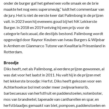
onder de burger gaf het geheel een volle smaak en de brie
maakte het nog eens supersmeuïg,” luidt het commentaar van
de jury. Het is niet de eerste keer dat Palimbong in de prijzen
valt. In 2023 won hij eveneens goud bij het NK Lekkerste
Burger. In 2018 en 2019 ontving hij een prijs voor de
categorie fastcasual, die destijds bestond. Palimbong wordt
opgevolgd door Raynor Keuben van Iveau Burgers & Wijnbar
in Arnhem en Gianmarco Tutone van Kwalitaria Prinsenland in
Rotterdam.
Broodje
Diks heeft, net als Palimbong, al eerdere prijzen gewonnen, al
was dat voor het laatst in 2011. Nu valt hij in de prijzen met
het lekkerste broodje: Herfst. Diks heeft gekozen voor een
Achterhoekse bol met onder meer zwijnvarkensrib,
barbecuesaus van herfstfruit en paddenstoelen, notenboter,
mos van brandnetel, tapenade van cantharellen en spar, en
herfstblaadjes gemaakt van biet, pompoen, paddenstoelen en