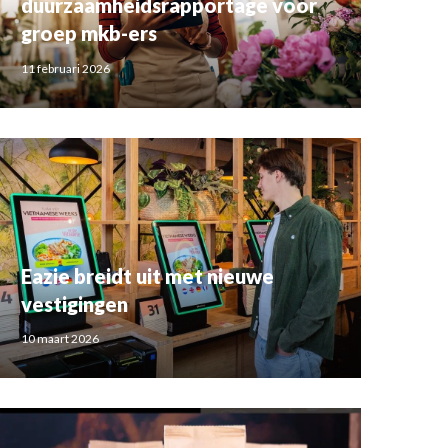
duurzaamheidsrapportage voor
groep mkb-ers
11 februari 2026
Eazie breidt uit met nieuwe
vestigingen
10 maart 2026