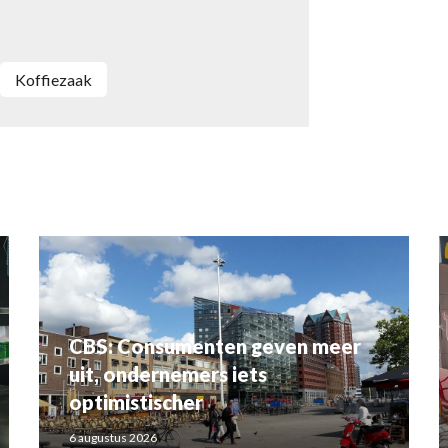
Koffiezaak
CBS: Consumenten geven meer
uit, ondernemers iets
optimistischer
6 augustus 2026