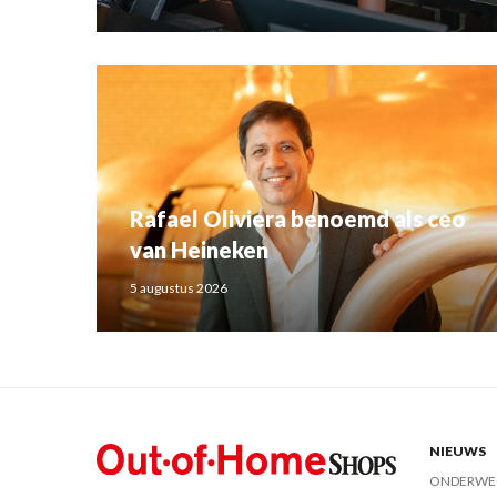
Rafael Oliviera benoemd als ceo
van Heineken
5 augustus 2026
NIEUWS
ONDERWE