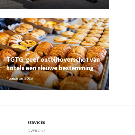
TGTG: geef ontbijtoverschot van
hotels een nieuwe bestemming
4 augustus 2026
SERVICES
OVER ONS