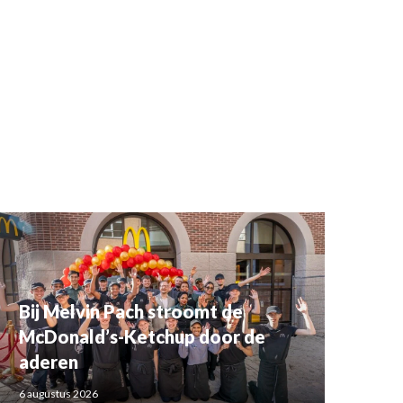
Bij Melvin Pach stroomt de
McDonald’s-Ketchup door de
aderen
6 augustus 2026