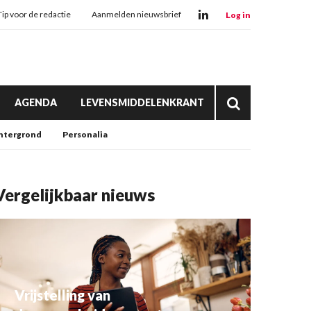
Tip voor de redactie
Aanmelden nieuwsbrief
Log in
AGENDA
LEVENSMIDDELENKRANT
htergrond
Personalia
Vergelijkbaar nieuws
Vrijstelling van