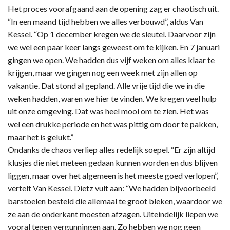
Het proces voorafgaand aan de opening zag er chaotisch uit.
“In een maand tijd hebben we alles verbouwd”, aldus Van
Kessel. “Op 1 december kregen we de sleutel. Daarvoor zijn
we wel een paar keer langs geweest om te kijken. En 7 januari
gingen we open. We hadden dus vijf weken om alles klaar te
krijgen, maar we gingen nog een week met zijn allen op
vakantie. Dat stond al gepland. Alle vrije tijd die we in die
weken hadden, waren we hier te vinden. We kregen veel hulp
uit onze omgeving. Dat was heel mooi om te zien. Het was
wel een drukke periode en het was pittig om door te pakken,
maar het is gelukt.”
Ondanks de chaos verliep alles redelijk soepel. “Er zijn altijd
klusjes die niet meteen gedaan kunnen worden en dus blijven
liggen, maar over het algemeen is het meeste goed verlopen”,
vertelt Van Kessel. Dietz vult aan: “We hadden bijvoorbeeld
barstoelen besteld die allemaal te groot bleken, waardoor we
ze aan de onderkant moesten afzagen. Uiteindelijk liepen we
vooral tegen vergunningen aan. Zo hebben we nog geen