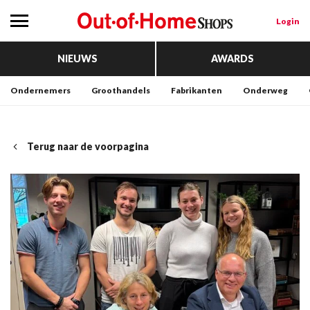
Login
NIEUWS
AWARDS
Ondernemers
Groothandels
Fabrikanten
Onderweg
Terug naar de voorpagina