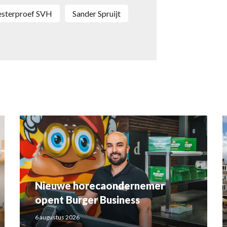
eesterproef SVH
Sander Spruijt
Nieuwe horecaondernemer
opent Burger Business
6 augustus 2026