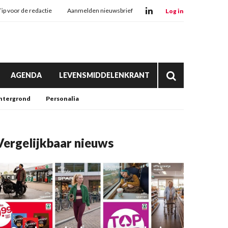
Tip voor de redactie
Aanmelden nieuwsbrief
Log in
AGENDA
LEVENSMIDDELENKRANT
htergrond
Personalia
Vergelijkbaar nieuws