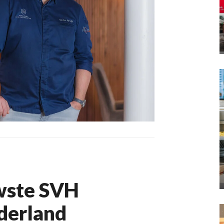
uwste SVH
derland