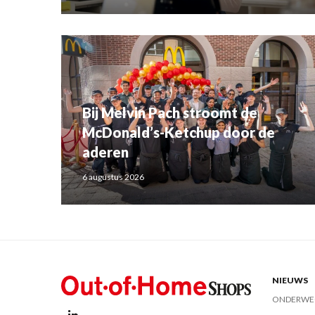
Bij Melvin Pach stroomt de
McDonald’s-Ketchup door de
aderen
6 augustus 2026
NIEUWS
ONDERWE