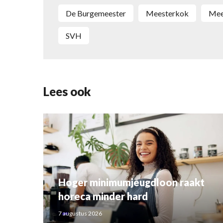
De Burgemeester
Meesterkok
M
SVH
Lees ook
Hoger minimumjeugdloon raakt
horeca minder hard
7 augustus 2026