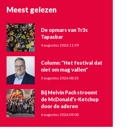
Meest gelezen
De opmars van Tr3s
Tapasbar
4 augustus 2026 11:59
Column: "Het festival dat
niet om mag vallen"
3 augustus 2026 08:33
Bij Melvin Pach stroomt
de McDonald’s-Ketchup
door de aderen
6 augustus 2026 09:00