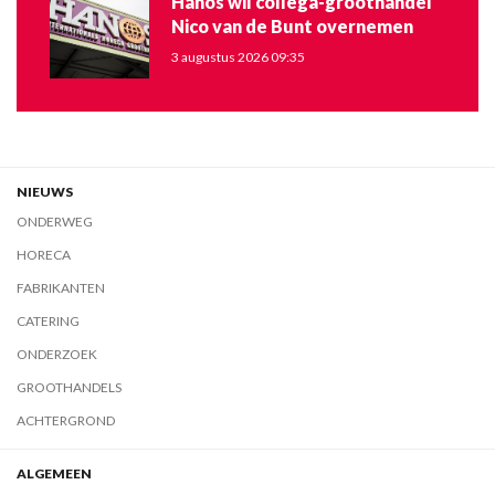
Hanos wil collega-groothandel
Nico van de Bunt overnemen
3 augustus 2026 09:35
NIEUWS
ONDERWEG
HORECA
FABRIKANTEN
CATERING
ONDERZOEK
GROOTHANDELS
ACHTERGROND
ALGEMEEN