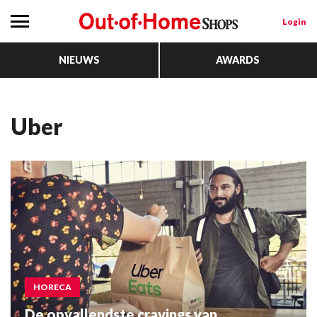
Login
NIEUWS
AWARDS
Uber
HORECA
De opvallendste cravings van