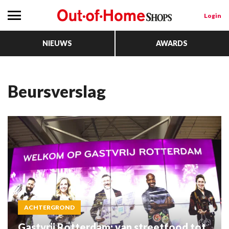
Login
NIEUWS
AWARDS
beursverslag
ACHTERGROND
Gastvrij Rotterdam: van streetfood tot