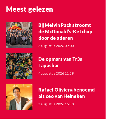
Meest gelezen
Bij Melvin Pach stroomt
de McDonald’s-Ketchup
door de aderen
6 augustus 2026 09:00
De opmars van Tr3s
Tapasbar
4 augustus 2026 11:59
Rafael Oliviera benoemd
als ceo van Heineken
5 augustus 2026 16:30