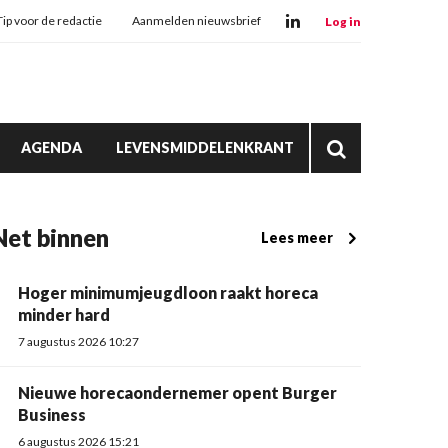
Tip voor de redactie
Aanmelden nieuwsbrief
Log in
AGENDA
LEVENSMIDDELENKRANT
Net binnen
Lees meer
Hoger minimumjeugdloon raakt horeca
minder hard
7 augustus 2026 10:27
Nieuwe horecaondernemer opent Burger
Business
6 augustus 2026 15:21