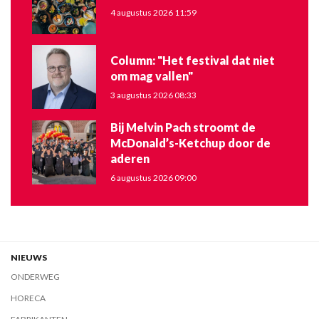
4 augustus 2026 11:59
Column: "Het festival dat niet
om mag vallen"
3 augustus 2026 08:33
Bij Melvin Pach stroomt de
McDonald’s-Ketchup door de
aderen
6 augustus 2026 09:00
NIEUWS
ONDERWEG
HORECA