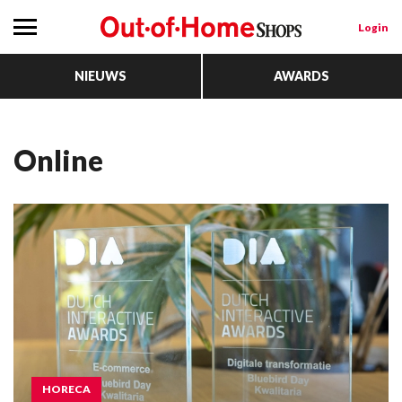
Login
NIEUWS
AWARDS
online
HORECA