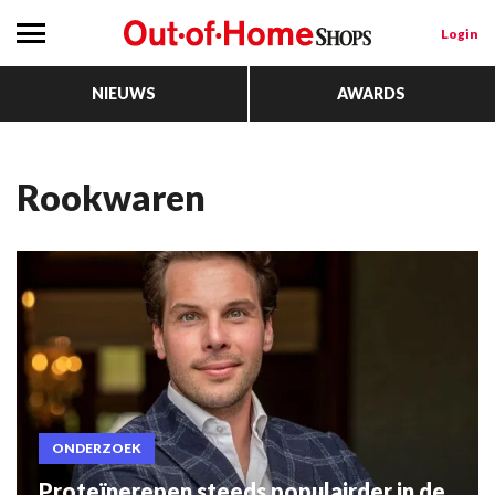
Login
NIEUWS
AWARDS
rookwaren
ONDERZOEK
Proteïnerepen steeds populairder in de