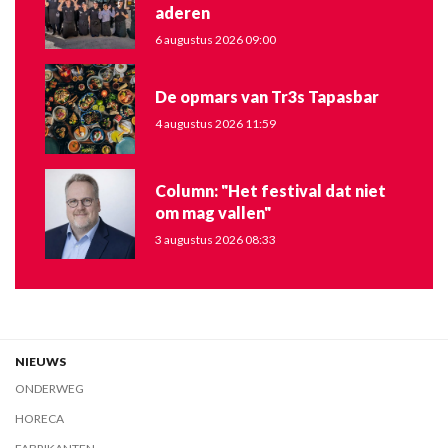
aderen
6 augustus 2026 09:00
De opmars van Tr3s Tapasbar
4 augustus 2026 11:59
Column: "Het festival dat niet
om mag vallen"
3 augustus 2026 08:33
NIEUWS
ONDERWEG
HORECA