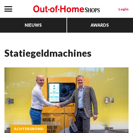
Login
NIEUWS
AWARDS
statiegeldmachines
ACHTERGROND