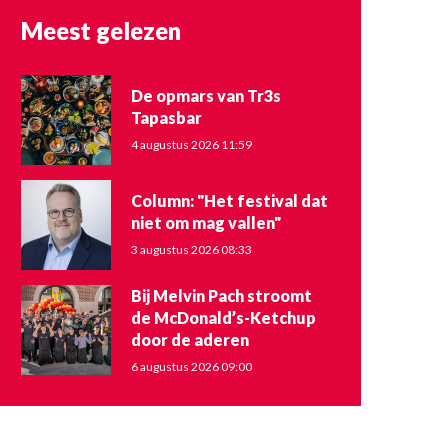
Meest gelezen
De opmars van Tr3s
Tapasbar
4 augustus 2026 11:59
Column: "Het festival dat
niet om mag vallen"
3 augustus 2026 08:33
Bij Melvin Pach stroomt
de McDonald’s-Ketchup
door de aderen
6 augustus 2026 09:00