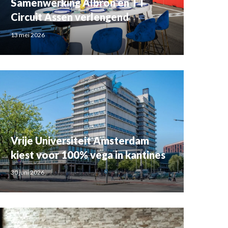
Samenwerking Albron en TT
Circuit Assen verlengend
13 mei 2026
Vrije Universiteit Amsterdam
kiest voor 100% vega in kantines
30 juni 2026