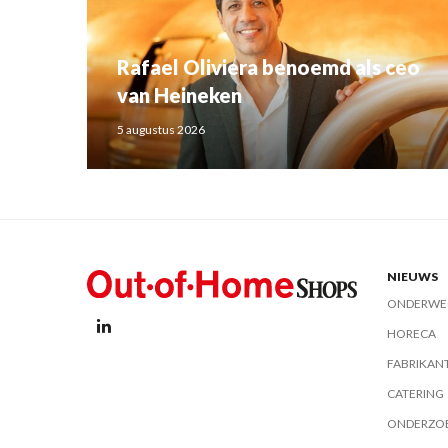
Rafael Oliviera benoemd als ceo
van Heineken
5 augustus 2026
NIEUWS
ONDERWE
HORECA
FABRIKAN
CATERING
ONDERZO