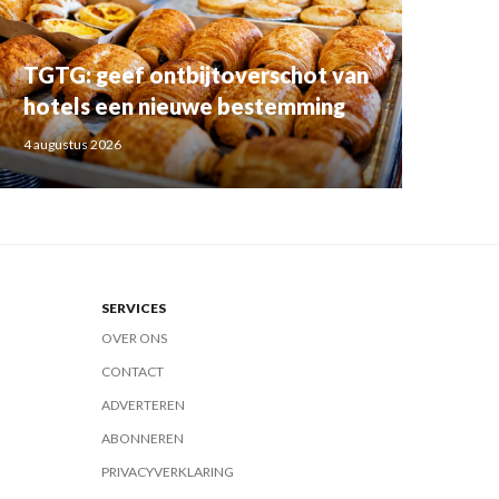
TGTG: geef ontbijtoverschot van
hotels een nieuwe bestemming
4 augustus 2026
SERVICES
OVER ONS
CONTACT
ADVERTEREN
ABONNEREN
PRIVACYVERKLARING