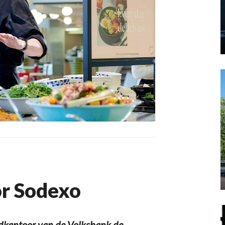
or Sodexo
dkantoor van de Volksbank de