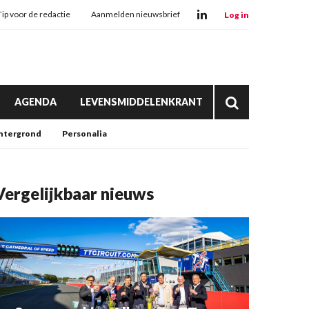
Tip voor de redactie
Aanmelden nieuwsbrief
Log in
AGENDA
LEVENSMIDDELENKRANT
htergrond
Personalia
Vergelijkbaar nieuws