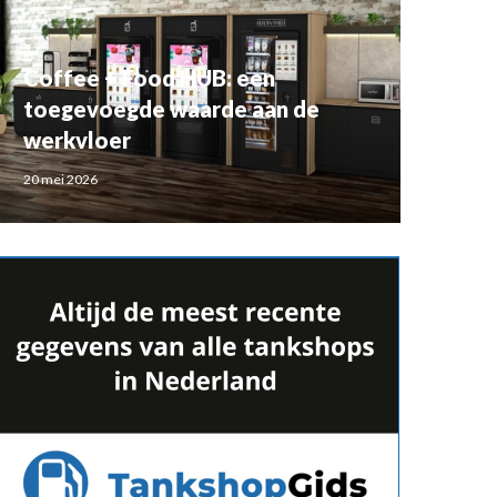
Coffee + Food HUB: een
toegevoegde waarde aan de
werkvloer
20 mei 2026