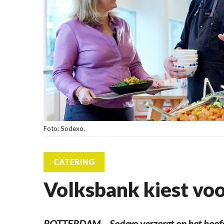
Foto: Sodexo.
CATERING
Volksbank kiest vo
ROTTERDAM – Sodexo verzorgt op het hoof