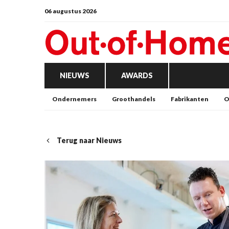
06 augustus 2026
NIEUWS
AWARDS
Ondernemers
Groothandels
Fabrikanten
O
Terug naar Nieuws