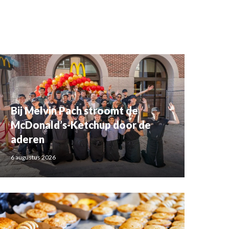
Bij Melvin Pach stroomt de
McDonald’s-Ketchup door de
aderen
6 augustus 2026