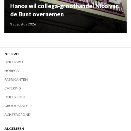
Hanos wil collega-groothandel Nico van
de Bunt overnemen
3 augustus 2026
NIEUWS
ONDERWEG
HORECA
FABRIKANTEN
CATERING
ONDERZOEK
GROOTHANDELS
ACHTERGROND
ALGEMEEN