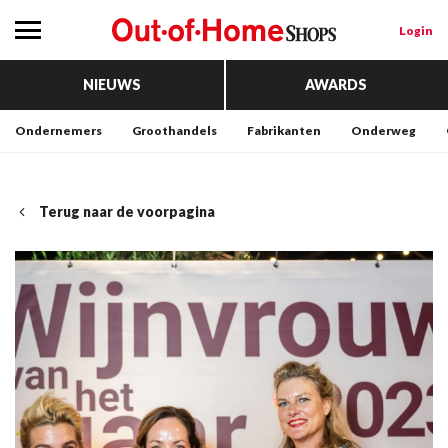
Login
NIEUWS
AWARDS
Ondernemers
Groothandels
Fabrikanten
Onderweg
Terug naar de voorpagina