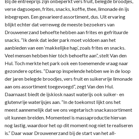
Bij de entreeprijs zijn onbeperkt vers fruit, belegde broodjes,
verse dagsoepen, frites, snacks, koffie, thee, limonade én ijs
inbegrepen. Een gevarieerd assortiment, dus. Uit ervaring
blijkt echter dat verreweg de meeste bezoekers van
Drouwenerzand behoefte hebben aan frites en gefrituurde
snacks. “Ik denk dat ieder park moet voldoen aan het
aanbieden van een ‘makkelijke hap’, zoals frites en snacks.
Veel mensen hebben hier tóch behoefte aan”, stelt Van den
Hul. Toch merkte het park ook een toenemende vraag naar
gezondere opties. “Daarop inspelende hebben we in de loop
der jaren belegde broodjes, vers fruit en suikervrije limonade
aan ons assortiment toegevoegd”, zegt Van den Hul.
Daarnaast biedt de ijskiosk naast waterijs ook suiker- en
glutenvrije waterijsjes aan. “In de toekomst lijkt ons het
meest aannemelijk dat we ons vegetarisch snackassortiment
uit kunnen breiden. Momenteel is massaproductie hiervan
nog lastig, waardoor het op dit moment nog niet te realiseren
is.” Daar waar Drouwenerzand bij de start van het all-