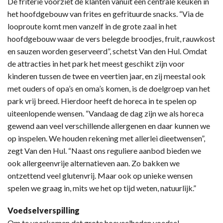
De friterie voorziet de klanten vanuit een centrale keuken in
het hoofdgebouw van frites en gefrituurde snacks. “Via de
looproute komt men vanzelf in de grote zaal in het
hoofdgebouw waar de vers belegde broodjes, fruit, rauwkost
en sauzen worden geserveerd”, schetst Van den Hul. Omdat
de attracties in het park het meest geschikt zijn voor
kinderen tussen de twee en veertien jaar, en zij meestal ook
met ouders of opa’s en oma’s komen, is de doelgroep van het
park vrij breed. Hierdoor heeft de horeca in te spelen op
uiteenlopende wensen. “Vandaag de dag zijn we als horeca
gewend aan veel verschillende allergenen en daar kunnen we
op inspelen. We houden rekening met allerlei dieetwensen”,
zegt Van den Hul. “Naast ons reguliere aanbod bieden we
ook allergeenvrije alternatieven aan. Zo bakken we
ontzettend veel glutenvrij. Maar ook op unieke wensen
spelen we graag in, mits we het op tijd weten, natuurlijk.”
Voedselverspilling
Om te voorkomen dat grote hoeveelheden voedsel