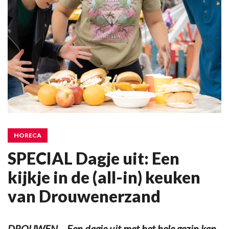
HORECA
SPECIAL Dagje uit: Een
kijkje in de (all-in) keuken
van Drouwenerzand
DROUWEN – Een dagje uit met het hele gezin kan