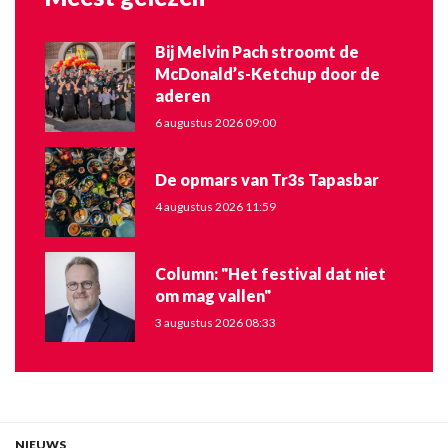
Bij Melvin Pach stroomt de
McDonald’s-Ketchup door de
aderen
6 augustus 2026 09:00
De opmars van Tr3s Tapasbar
4 augustus 2026 11:59
Column: "Het festival dat niet
om mag vallen"
3 augustus 2026 08:33
NIEUWS