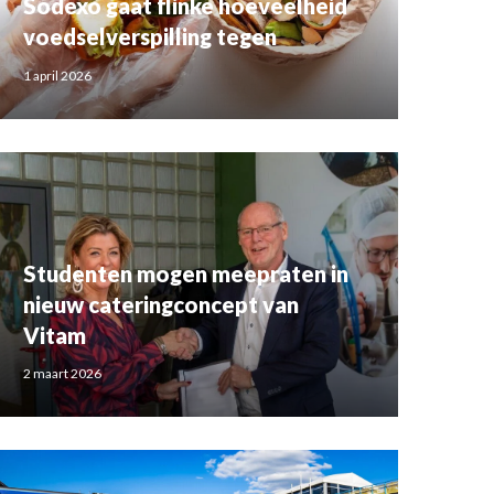
Sodexo gaat flinke hoeveelheid
voedselverspilling tegen
1 april 2026
Studenten mogen meepraten in
nieuw cateringconcept van
Vitam
2 maart 2026