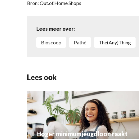
Bron: Out.of.Home Shops
Lees meer over:
bioscoop
Pathé
The(Any)Thing
Lees ook
Hoger minimumjeugdloon raakt