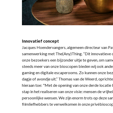
Innovatief concept
Jacques Hoendervangers, algemeen directeur van Path
samenwerking met The(Any)Thing. “Dit innovatieve co
onze bezoekers een bijzonder uitje te geven, om same
steeds meer van onze bioscopen bieden wij ook andere
gaming en digitale escaperooms. Zo kunnen onze be
dagje of avondje uit.” Thomas van de Weerd, opricht
hieraan toe: "Met de opening van onze derde locatie 
stap in het realiseren van onze visie: mensen de vrij
persoonlijke wensen. We zijn enorm trots op deze sa
filmliefhebbers te verwelkomen in onze privébioscop