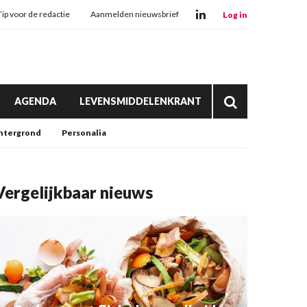
Tip voor de redactie
Aanmelden nieuwsbrief
Log in
AGENDA
LEVENSMIDDELENKRANT
htergrond
Personalia
Vergelijkbaar nieuws