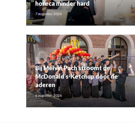
horeca minder hard
7 augustus 2026
Bij Melvin Pach stroomt de
McDonald’s-Ketchup door de
aderen
6 augustus 2026