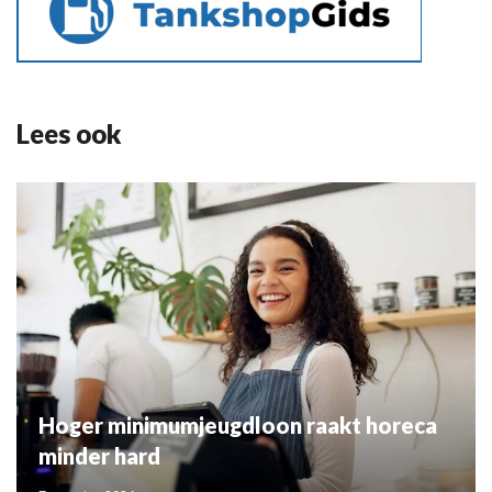
Lees ook
Hoger minimumjeugdloon raakt horeca
minder hard