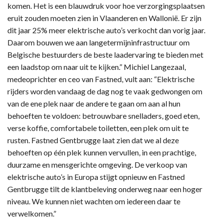
komen. Het is een blauwdruk voor hoe verzorgingsplaatsen
eruit zouden moeten zien in Vlaanderen en Wallonië. Er zijn
dit jaar 25% meer elektrische auto’s verkocht dan vorig jaar.
Daarom bouwen we aan langetermijninfrastructuur om
Belgische bestuurders de beste laadervaring te bieden met
een laadstop om naar uit te kijken.” Michiel Langezaal,
medeoprichter en ceo van Fastned, vult aan: “Elektrische
rijders worden vandaag de dag nog te vaak gedwongen om
van de ene plek naar de andere te gaan om aan al hun
behoeften te voldoen: betrouwbare snelladers, goed eten,
verse koffie, comfortabele toiletten, een plek om uit te
rusten. Fastned Gentbrugge laat zien dat we al deze
behoeften op één plek kunnen vervullen, in een prachtige,
duurzame en mensgerichte omgeving. De verkoop van
elektrische auto’s in Europa stijgt opnieuw en Fastned
Gentbrugge tilt de klantbeleving onderweg naar een hoger
niveau. We kunnen niet wachten om iedereen daar te
verwelkomen.”