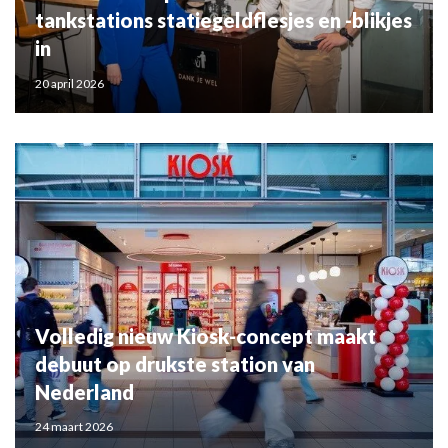
tankstations statiegeldflesjes en -blikjes
in
20 april 2026
Volledig nieuw Kiosk-concept maakt
debuut op drukste station van
Nederland
24 maart 2026